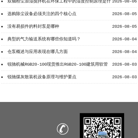
双轴粉尘加湿搅拌机在环保工程中的湿度控制原理是什
2026-08-06
么？
选购除尘设备必须关注的四个核心点
2026-08-05
没有易损件的料封泵是哪种
2026-08-05
典型的气力输送系统有哪些你知道吗？
2026-08-04
仓泵概述与应用表现在哪几方面
2026-08-04
锐驰机械RGB20-100现货推出RGB20-100建筑用软管
2026-08-03
泵
锐驰煤灰散装机设备原理与维护要点
2026-08-03