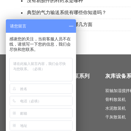
没有易损件的料封泵是哪种
典型的气力输送系统有哪些你知道吗？
仓泵概述与应用表现在哪几方面
请您留言
感谢您的关注，当前客服人员不在
线，请填写一下您的信息，我们会
尽快和您联系。
气力输送系列
软管泵系列
灰库设备
低压气力输送泵
蠕动泵
双轴加湿搅拌
喷射泵
软管泵
骨料散装机
旋转供料器
水泥散装机
粉体输送机
干灰散装机