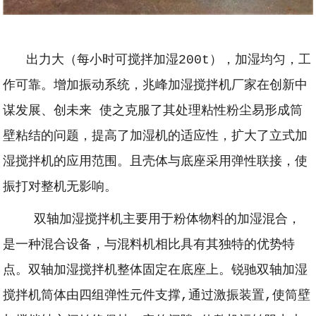
出力大（每小时可搅拌加湿200t），加湿均匀，工
作可靠。增加振动系统，兆峰加湿搅拌机厂家在创新中
谋发展、创未来 使之克服了其处理粘性粉尘易形成筒
壁粘结的问题，提高了加湿机的适应性，扩大了立式加
湿搅拌机的应用范围。且壳体与底座采用弹性联接，使
振打对整机无影响。
双轴加湿搅拌机主要用于粉体物料的加湿混合，
是一种混合设备，与混料机相比具有其独特的优势特
点。双轴加湿搅拌机整体固定在底座上。锐驰双轴加湿
搅拌机筒体由四组弹性元件支撑,通过激振装置,使筒壁