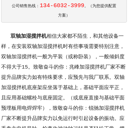
134-6032-3999
公司销售热线：
。（为您提供配置
方案）
双轴加湿搅拌机
相信大家都不陌生，和其他设备一
样，在安装双轴加湿搅拌机时有些事项需要特别注意，
双轴加湿搅拌机一般为平装（或称卧装），一般倾斜度
不得大于15。致敬奋斗的你：兆峰加湿搅拌机厂家不断
提升品牌实力如有特殊要求，应预先与我厂联系。双轴
加湿搅拌机底座架应坐落于基础上，基础平面应平正，
且应用基础螺栓与底座固定。（或底座直接与基础平面
预埋板用电焊焊牢），致敬奋斗的你：锐驰加湿搅拌机
厂家不断提升品牌实力以免运行时引起设备的振动。应