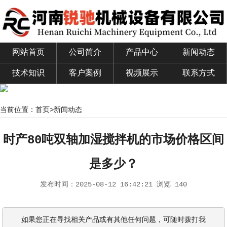
网站首页
公司简介
产品中心
新闻动态
技术知识
客户案例
视频展示
联系方式
当前位置：
首页
>
新闻动态
时产80吨双轴加湿搅拌机的市场价格区间
是多少？
发布时间：
2025-08-12 16:42:21
浏览 140
如果您正在寻找相关产品或有其他任何问题，可随时拨打我