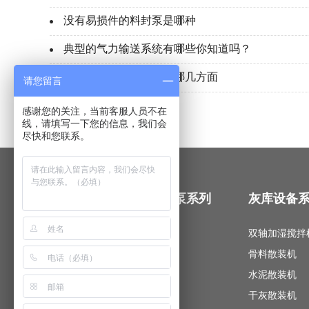
没有易损件的料封泵是哪种
典型的气力输送系统有哪些你知道吗？
仓泵概述与应用表现在哪几方面
请您留言
感谢您的关注，当前客服人员不在
线，请填写一下您的信息，我们会
尽快和您联系。
气力输送系列
软管泵系列
灰库设备
低压气力输送泵
蠕动泵
双轴加湿搅拌
喷射泵
软管泵
骨料散装机
旋转供料器
水泥散装机
粉体输送机
干灰散装机