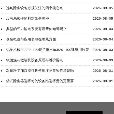
么？
选购除尘设备必须关注的四个核心点
2026-08-05
没有易损件的料封泵是哪种
2026-08-05
典型的气力输送系统有哪些你知道吗？
2026-08-04
仓泵概述与应用表现在哪几方面
2026-08-04
锐驰机械RGB20-100现货推出RGB20-100建筑用软管
2026-08-03
泵
锐驰煤灰散装机设备原理与维护要点
2026-08-03
双轴粉尘加湿搅拌机使用注意事项你清楚吗
2026-08-01
袋式除尘器选择对的设备比选择贵的更重要
2026-08-01