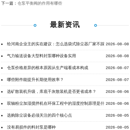
下一篇：
仓泵平衡阀的作用有哪些
最新资讯
给河南企业主的实在建议：怎么选袋式除尘器厂家不踩
2026-08-08
坑？
气力输送设备大型料封泵哪种设备实用
2026-08-08
仓泵价格差异的根本原因从生产端看成本构成
2026-08-07
哪些附件能提升长期使用效率？
2026-08-07
选矿散装机升级，库底干灰散装机是否更省成本？
2026-08-06
双轴粉尘加湿搅拌机在环保工程中的湿度控制原理是什
2026-08-06
么？
选购除尘设备必须关注的四个核心点
2026-08-05
没有易损件的料封泵是哪种
2026-08-05