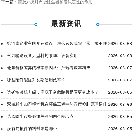
下一篇：
清灰系统对布袋除尘器起着决定性的作用
最新资讯
给河南企业主的实在建议：怎么选袋式除尘器厂家不踩
2026-08-08
坑？
气力输送设备大型料封泵哪种设备实用
2026-08-08
仓泵价格差异的根本原因从生产端看成本构成
2026-08-07
哪些附件能提升长期使用效率？
2026-08-07
选矿散装机升级，库底干灰散装机是否更省成本？
2026-08-06
双轴粉尘加湿搅拌机在环保工程中的湿度控制原理是什
2026-08-06
么？
选购除尘设备必须关注的四个核心点
2026-08-05
没有易损件的料封泵是哪种
2026-08-05